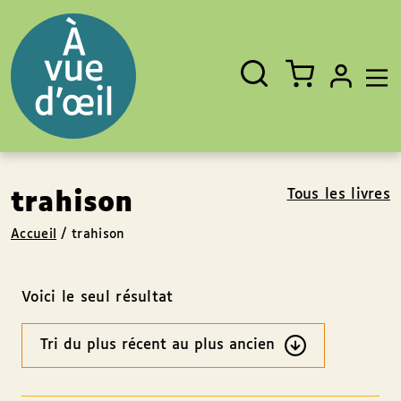
Panneau de gestion des cookies
Aller au contenu
Aller au pied de page
Rechercher
Fermer
un
livre,
un
auteur,
un
EAN
Tous les livres
trahison
Accueil
/
trahison
Voici le seul résultat
Ordre
des
résultats