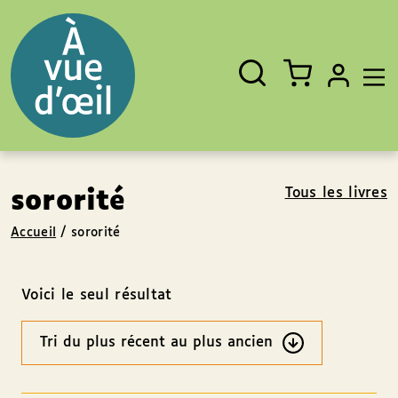
Panneau de gestion des cookies
Aller au contenu
Aller au pied de page
Rechercher
Fermer
un
livre,
un
auteur,
un
EAN
Tous les livres
sororité
Accueil
/
sororité
Voici le seul résultat
Ordre
des
résultats