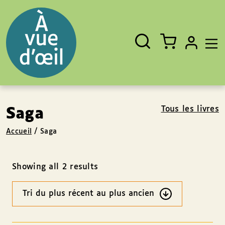
Panneau de gestion des cookies
Aller au contenu
Aller au pied de page
Rechercher
Fermer
un
livre,
un
auteur,
un
EAN
Tous les livres
Saga
Accueil
/
Saga
Showing all 2 results
Ordre
des
résultats