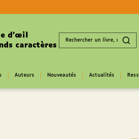
Aller au contenu
Aller au pied de page
e d’œil
Rechercher
un
nds caractères
livre,
un
auteur,
un
EAN
s
Auteurs
Nouveautés
Actualités
Ress