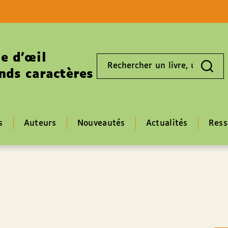
Aller au contenu
Aller au pied de page
e d’œil
Rechercher
un
nds caractères
livre,
un
auteur,
un
EAN
s
Auteurs
Nouveautés
Actualités
Ress