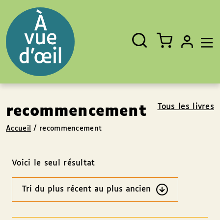
Panneau de gestion des cookies
Aller au contenu
Aller au pied de page
Rechercher
Fermer
un
livre,
un
auteur,
un
EAN
Tous les livres
recommencement
Accueil
/
recommencement
Voici le seul résultat
Ordre
des
résultats