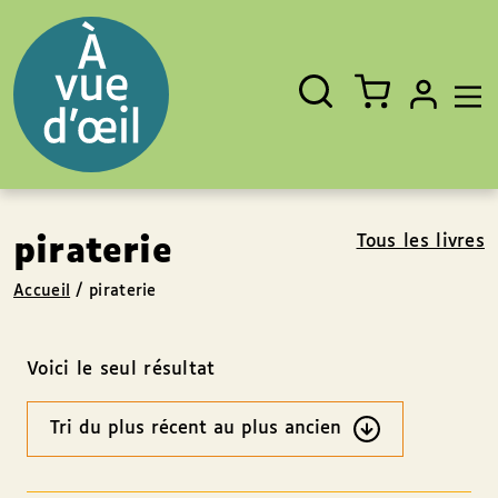
Panneau de gestion des cookies
Aller au contenu
Aller au pied de page
Rechercher
Fermer
un
livre,
un
auteur,
un
EAN
Tous les livres
piraterie
Accueil
/
piraterie
Voici le seul résultat
Ordre
des
résultats