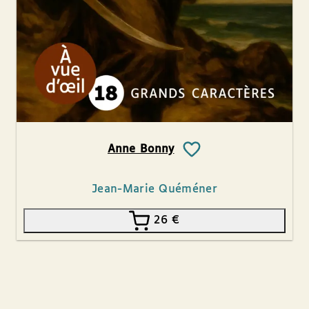
Anne Bonny
Jean-Marie Quéméner
26
€