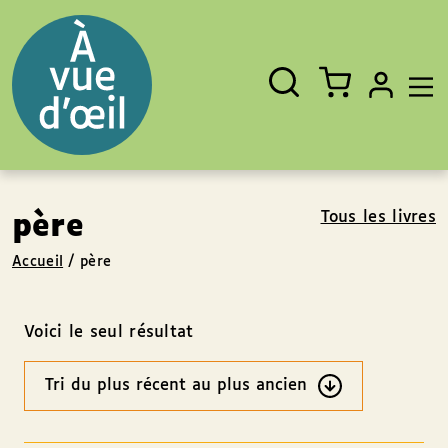
Panneau de gestion des cookies
Aller au contenu
Aller au pied de page
Rechercher
Fermer
un
livre,
un
auteur,
un
EAN
Tous les livres
père
Accueil
/
père
Voici le seul résultat
Ordre
des
résultats