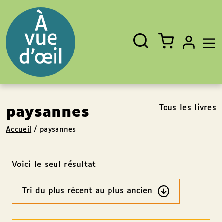
Panneau de gestion des cookies
Aller au contenu
Aller au pied de page
Rechercher
Fermer
un
livre,
un
auteur,
un
EAN
Tous les livres
paysannes
Accueil
/
paysannes
Voici le seul résultat
Ordre
des
résultats