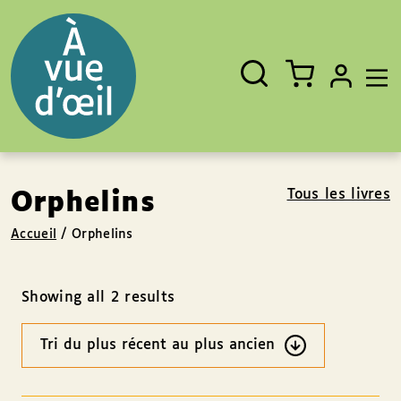
Panneau de gestion des cookies
Aller au contenu
Aller au pied de page
Rechercher
Fermer
un
livre,
un
auteur,
un
EAN
Tous les livres
Orphelins
Accueil
/
Orphelins
Showing all 2 results
Ordre
des
résultats