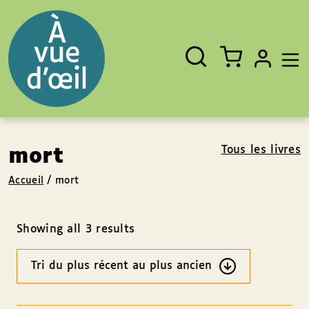
Panneau de gestion des cookies
Aller au contenu
Aller au pied de page
Rechercher
Fermer
un
livre,
un
auteur,
un
EAN
Tous les livres
mort
Accueil
/
mort
Showing all 3 results
Ordre
des
résultats