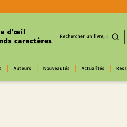
Aller au contenu
Aller au pied de page
e d’œil
Rechercher
un
nds caractères
livre,
un
auteur,
un
EAN
s
Auteurs
Nouveautés
Actualités
Ress