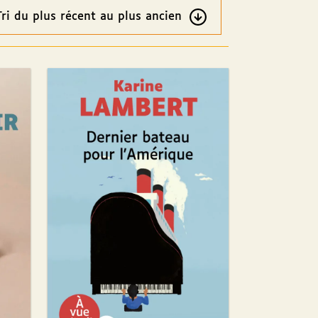
re
ultats