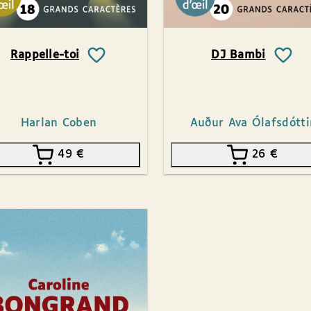
Rappelle-toi
DJ Bambi
Harlan Coben
Auður Ava Ólafsdótti
49
€
26
€