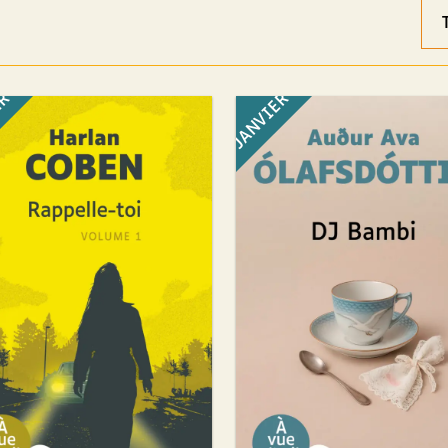
Ord
des
rés
ER
JANVIER