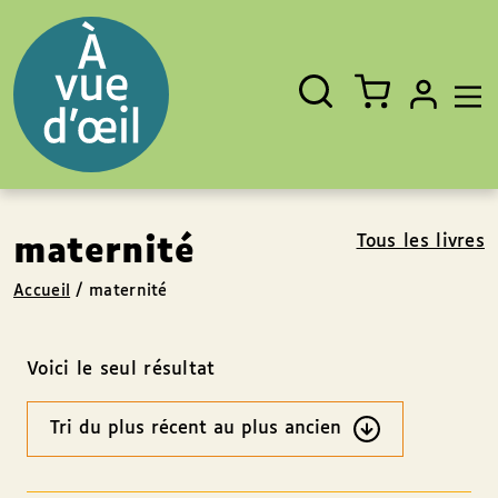
Panneau de gestion des cookies
Aller au contenu
Aller au pied de page
Rechercher
Fermer
un
livre,
un
auteur,
un
EAN
Tous les livres
maternité
Accueil
/
maternité
Voici le seul résultat
Ordre
des
résultats