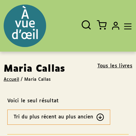
Panneau de gestion des cookies
Aller au contenu
Aller au pied de page
Rechercher
Fermer
un
livre,
un
auteur,
un
EAN
Tous les livres
Maria Callas
Accueil
/
Maria Callas
Voici le seul résultat
Ordre
des
résultats