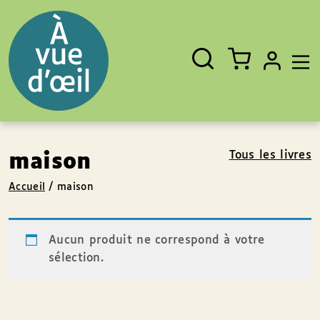
Panneau de gestion des cookies
Aller au contenu
Aller au pied de page
Rechercher
Fermer
un
livre,
un
auteur,
un
EAN
Tous les livres
maison
Accueil
/
maison
Aucun produit ne correspond à votre
sélection.