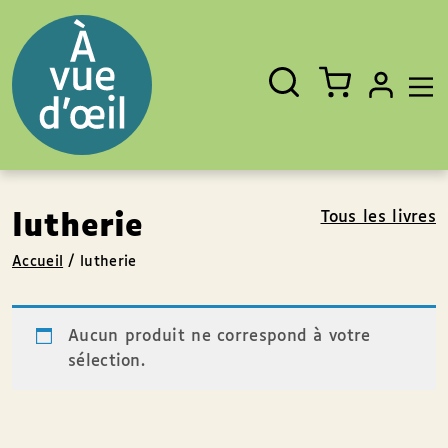
Panneau de gestion des cookies
Aller au contenu
Aller au pied de page
Rechercher
Fermer
un
livre,
un
auteur,
un
EAN
Tous les livres
lutherie
Accueil
/
lutherie
Aucun produit ne correspond à votre
sélection.