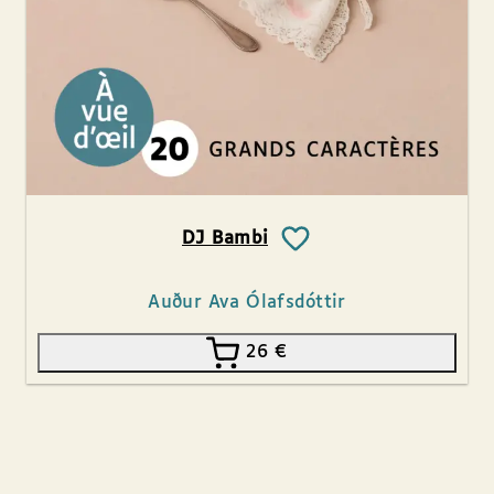
DJ Bambi
Auður Ava Ólafsdóttir
26
€