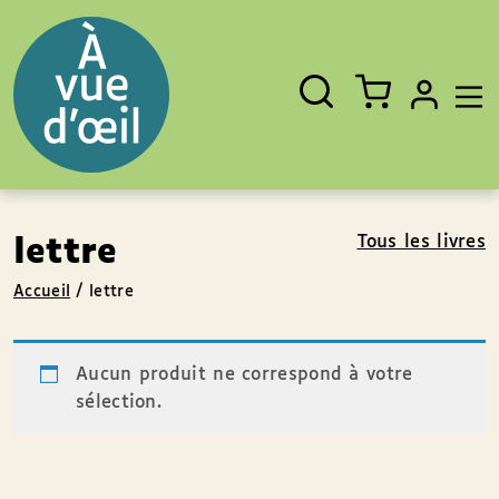
Panneau de gestion des cookies
Aller au contenu
Aller au pied de page
Rechercher
Fermer
un
livre,
un
auteur,
un
EAN
Tous les livres
lettre
Accueil
/
lettre
Aucun produit ne correspond à votre
sélection.