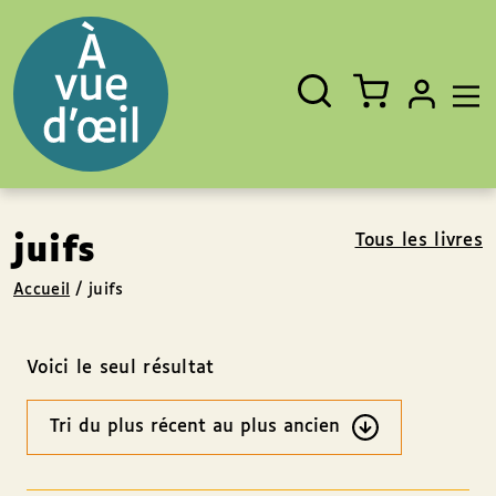
Panneau de gestion des cookies
Aller au contenu
Aller au pied de page
Rechercher
Fermer
un
livre,
un
auteur,
un
EAN
Tous les livres
juifs
Accueil
/
juifs
Voici le seul résultat
Ordre
des
résultats