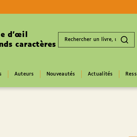
Aller au contenu
Aller au pied de page
e d’œil
Rechercher
un
nds caractères
livre,
un
auteur,
un
EAN
s
Auteurs
Nouveautés
Actualités
Ress