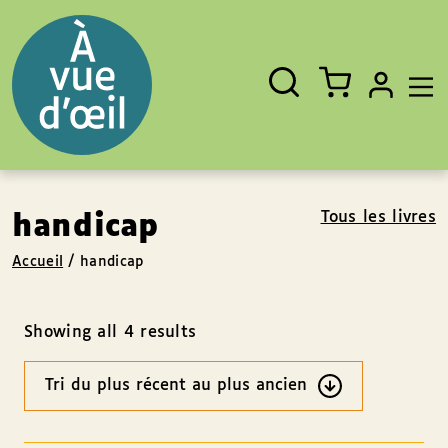
Panneau de gestion des cookies
Aller au contenu
Aller au pied de page
Rechercher
Fermer
un
livre,
un
auteur,
un
EAN
Tous les livres
handicap
Accueil
/
handicap
Showing all 4 results
Ordre
des
résultats