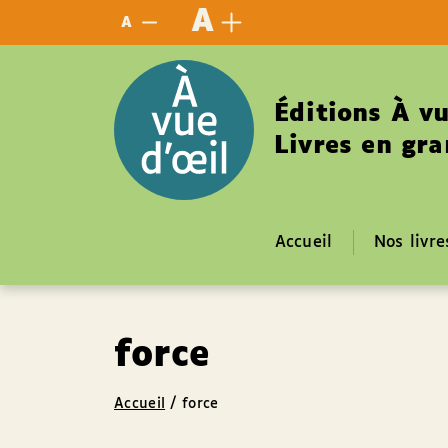
Panneau de gestion des cookies
A
A
Éditions À vu
Livres en gra
Accueil
Nos livre
force
Accueil
/
force