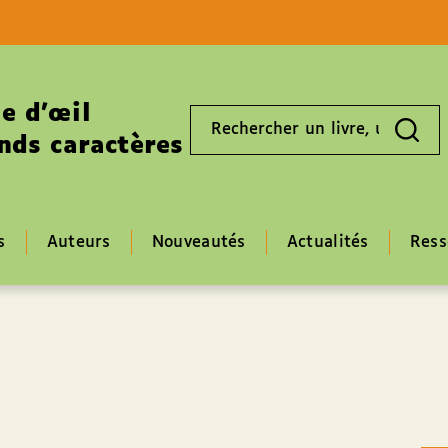
Aller au contenu
Aller au pied de page
e d’œil
Rechercher
un
nds caractères
livre,
un
auteur,
un
EAN
s
Auteurs
Nouveautés
Actualités
Ress