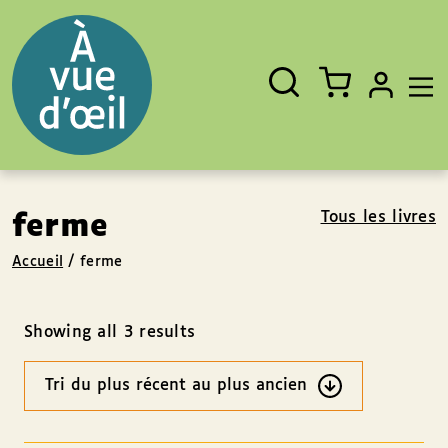
Panneau de gestion des cookies
Aller au contenu
Aller au pied de page
Rechercher
Fermer
un
livre,
un
auteur,
un
EAN
Tous les livres
ferme
Accueil
/
ferme
Showing all 3 results
Ordre
des
résultats