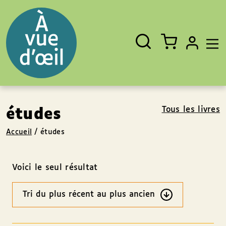
Panneau de gestion des cookies
Aller au contenu
Aller au pied de page
Rechercher
Fermer
un
livre,
un
auteur,
un
EAN
Tous les livres
études
Accueil
/
études
Voici le seul résultat
Ordre
des
résultats