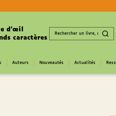
Aller au contenu
Aller au pied de page
e d’œil
Rechercher
un
nds caractères
livre,
un
auteur,
un
EAN
s
Auteurs
Nouveautés
Actualités
Ress