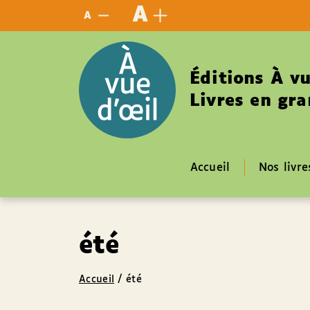
Panneau de gestion des cookies
A
A
Éditions À vu
Livres en gra
Accueil
Nos livre
été
Accueil
/
été