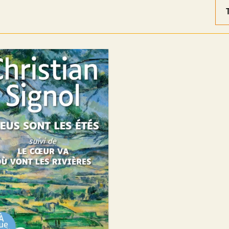
Ord
des
rés