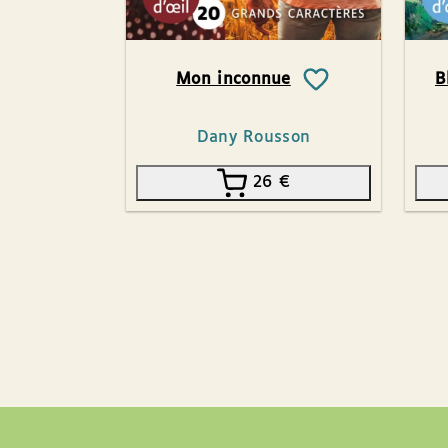
Mon inconnue
B
Dany Rousson
26
€