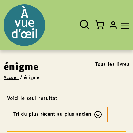
Panneau de gestion des cookies
Aller au contenu
Aller au pied de page
Rechercher
Fermer
un
livre,
un
auteur,
un
EAN
Tous les livres
énigme
Accueil
/
énigme
Voici le seul résultat
Ordre
des
résultats