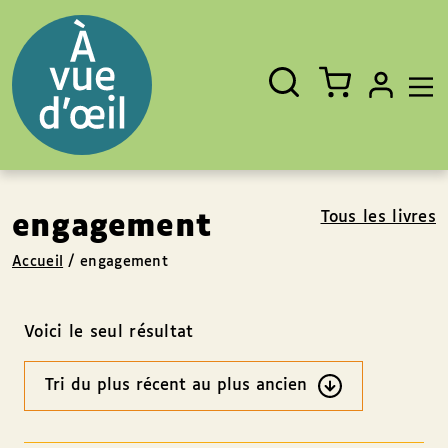
Panneau de gestion des cookies
Aller au contenu
Aller au pied de page
Rechercher
Fermer
un
livre,
un
auteur,
un
EAN
Tous les livres
engagement
Accueil
/
engagement
Voici le seul résultat
Ordre
des
résultats