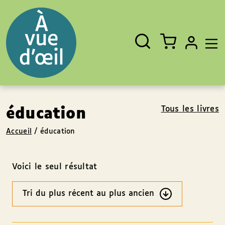
Panneau de gestion des cookies
Aller au contenu
Aller au pied de page
Rechercher
Fermer
un
livre,
un
auteur,
un
EAN
Tous les livres
éducation
Accueil
/
éducation
Voici le seul résultat
Ordre
des
résultats