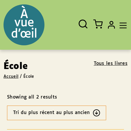
Panneau de gestion des cookies
Aller au contenu
Aller au pied de page
Rechercher
Fermer
un
livre,
un
auteur,
un
EAN
Tous les livres
École
Accueil
/
École
Showing all 2 results
Ordre
des
résultats