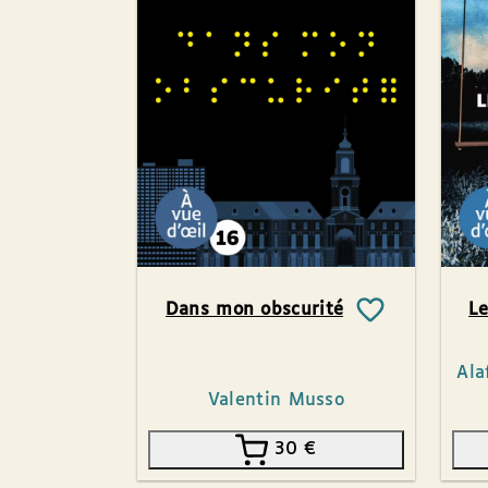
Dans mon obscurité
Le
Ala
Valentin Musso
30
€