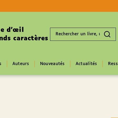
Aller au contenu
Aller au pied de page
e d’œil
Rechercher
un
nds caractères
livre,
un
auteur,
un
EAN
s
Auteurs
Nouveautés
Actualités
Ress