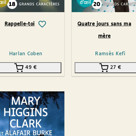
Rappelle-toi
Quatre jours sans ma
mère
Harlan Coben
Ramsès Kefi
49
€
27
€