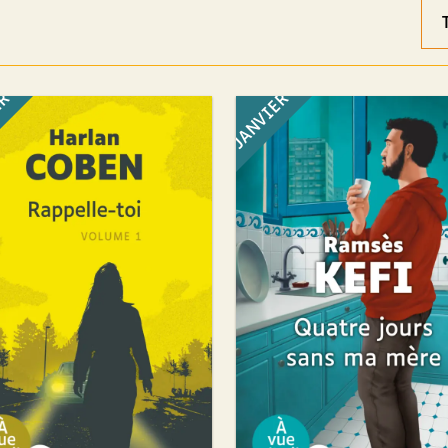
Ord
des
rés
ER
JANVIER