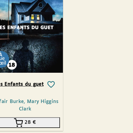
s Enfants du guet
fair Burke, Mary Higgins
Clark
28
€