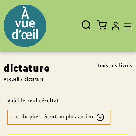
Panneau de gestion des cookies
Aller au contenu
Aller au pied de page
Rechercher
Fermer
un
livre,
un
auteur,
un
EAN
Tous les livres
dictature
Accueil
/
dictature
Voici le seul résultat
Ordre
des
résultats