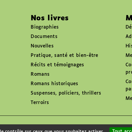
Nos livres
M
Biographies
Dé
Documents
Ad
Nouvelles
Hi
Pratique, santé et bien-être
Me
Récits et témoignages
Co
pr
Romans
Co
Romans historiques
pa
Suspenses, policiers, thrillers
Me
Terroirs
Tout acc
 le contrôle sur ceux que vous souhaitez activer