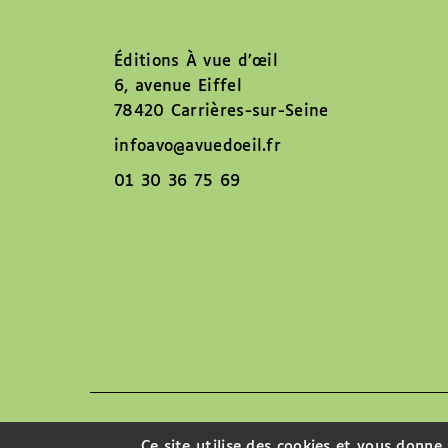
Éditions À vue d’œil
6, avenue Eiffel
78420 Carrières-sur-Seine
infoavo@avuedoeil.fr
01 30 36 75 69
Nous contacter
Ce site utilise des cookies et vous donne