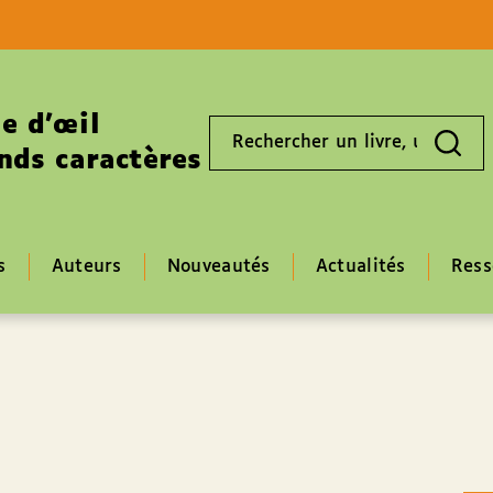
Aller au contenu
Aller au pied de page
e d’œil
Rechercher
un
nds caractères
livre,
un
auteur,
un
EAN
s
Auteurs
Nouveautés
Actualités
Ress