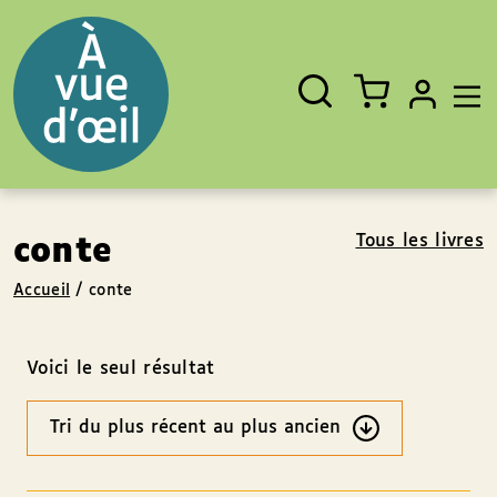
Panneau de gestion des cookies
Aller au contenu
Aller au pied de page
Rechercher
Fermer
un
livre,
un
auteur,
un
EAN
Tous les livres
conte
Accueil
/
conte
Voici le seul résultat
Ordre
des
résultats