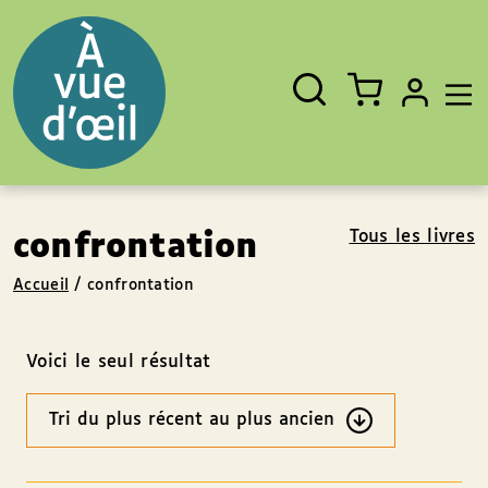
Panneau de gestion des cookies
Aller au contenu
Aller au pied de page
Rechercher
Fermer
un
livre,
un
auteur,
un
EAN
Tous les livres
confrontation
Accueil
/
confrontation
Voici le seul résultat
Ordre
des
résultats