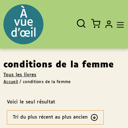
Panneau de gestion des cookies
Aller au contenu
Aller au pied de page
Rechercher
Fermer
un
livre,
un
auteur,
un
EAN
conditions de la femme
Tous les livres
Accueil
/
conditions de la femme
Voici le seul résultat
Ordre
des
résultats