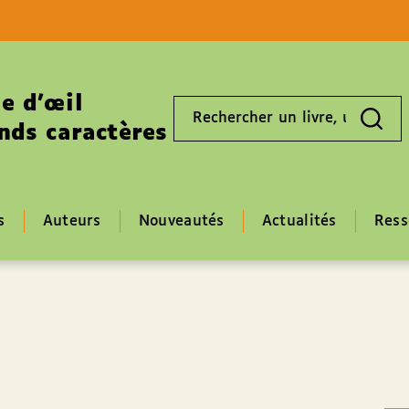
Aller au contenu
Aller au pied de page
e d’œil
Rechercher
un
nds caractères
livre,
un
auteur,
un
EAN
s
Auteurs
Nouveautés
Actualités
Ress