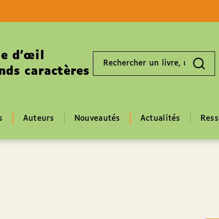
Aller au contenu
Aller au pied de page
e d’œil
Rechercher
un
nds caractères
livre,
un
auteur,
un
EAN
s
Auteurs
Nouveautés
Actualités
Ress