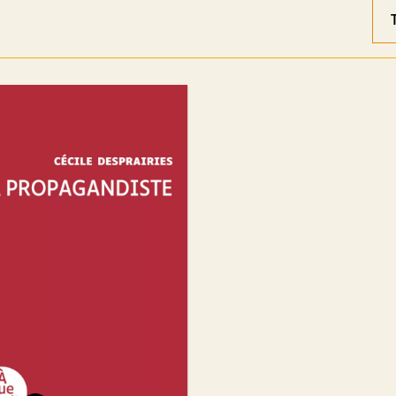
Ord
des
rés