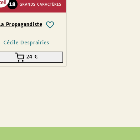
La Propagandiste
Cécile Desprairies
24
€