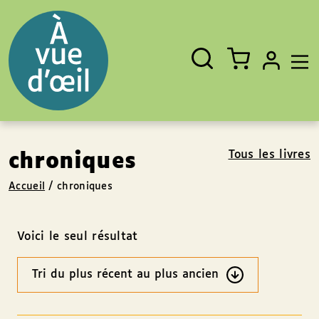
Panneau de gestion des cookies
Aller au contenu
Aller au pied de page
Rechercher
Fermer
un
livre,
un
auteur,
un
EAN
Tous les livres
chroniques
Accueil
/
chroniques
Voici le seul résultat
Ordre
des
résultats