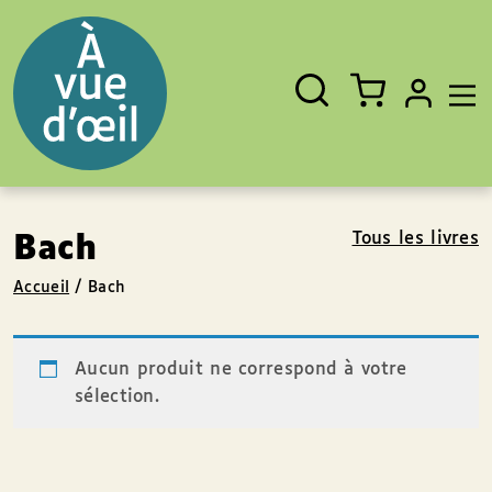
Panneau de gestion des cookies
Aller au contenu
Aller au pied de page
Rechercher
Fermer
un
livre,
un
auteur,
un
EAN
Tous les livres
Bach
Accueil
/
Bach
Aucun produit ne correspond à votre
sélection.