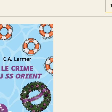
Ord
des
rés