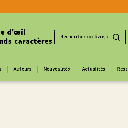
Aller au contenu
Aller au pied de page
e d’œil
Rechercher
un
nds caractères
livre,
un
auteur,
un
EAN
s
Auteurs
Nouveautés
Actualités
Ress