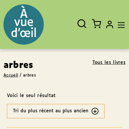
Panneau de gestion des cookies
Aller au contenu
Aller au pied de page
Rechercher
Fermer
un
livre,
un
auteur,
un
EAN
Tous les livres
arbres
Accueil
/
arbres
Voici le seul résultat
Ordre
des
résultats