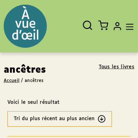
Panneau de gestion des cookies
Aller au contenu
Aller au pied de page
Rechercher
Fermer
un
livre,
un
auteur,
un
EAN
Tous les livres
ancêtres
Accueil
/
ancêtres
Voici le seul résultat
Ordre
des
résultats