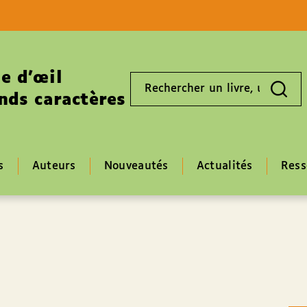
Aller au contenu
Aller au pied de page
e d’œil
Rechercher
un
nds caractères
livre,
un
auteur,
un
EAN
s
Auteurs
Nouveautés
Actualités
Ress