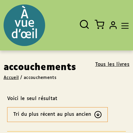
Panneau de gestion des cookies
Aller au contenu
Aller au pied de page
Rechercher
Fermer
un
livre,
un
auteur,
un
EAN
Tous les livres
accouchements
Accueil
/
accouchements
Voici le seul résultat
Ordre
des
résultats