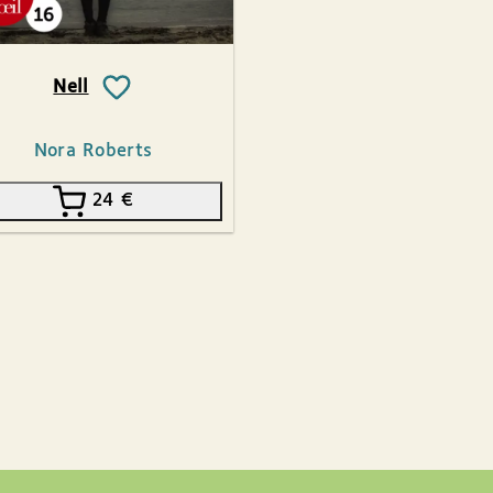
Nell
Nora Roberts
24
€