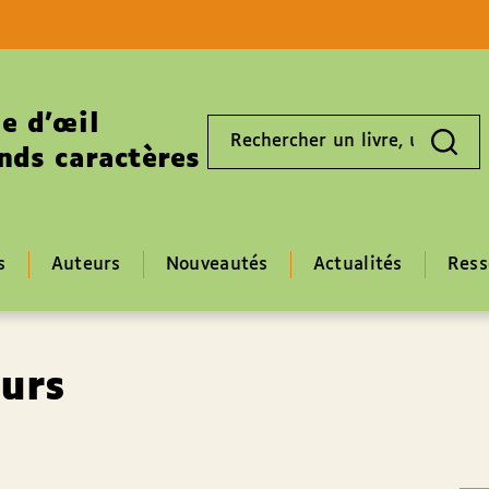
Aller au contenu
Aller au pied de page
e d’œil
Rechercher
un
nds caractères
livre,
un
auteur,
un
EAN
s
Auteurs
Nouveautés
Actualités
Ress
œurs