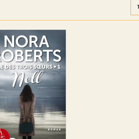
Ord
des
rés