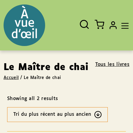
Panneau de gestion des cookies
Aller au contenu
Aller au pied de page
Rechercher
Fermer
un
livre,
un
auteur,
un
EAN
Tous les livres
Le Maître de chai
Accueil
/
Le Maître de chai
Showing all 2 results
Ordre
des
résultats