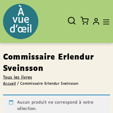
Panneau de gestion des cookies
Aller au contenu
Aller au pied de page
Rechercher
Fermer
un
livre,
un
auteur,
un
EAN
Commissaire Erlendur
Sveinsson
Tous les livres
Accueil
/
Commissaire Erlendur Sveinsson
Aucun produit ne correspond à votre
sélection.