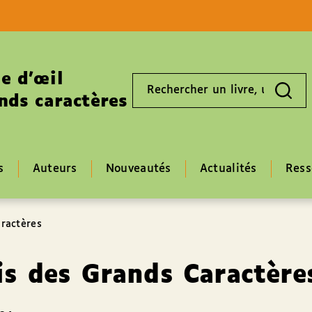
Aller au contenu
Aller au pied de page
e d’œil
Rechercher
un
nds caractères
livre,
un
auteur,
un
EAN
s
Auteurs
Nouveautés
Actualités
Ress
ractères
s des Grands Caractère