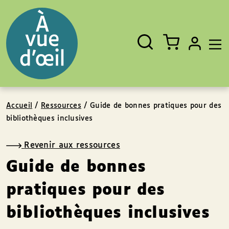
Panneau de gestion des cookies
Aller au contenu
Aller au pied de page
Rechercher
Fermer
un
livre,
un
auteur,
un
EAN
Accueil
/
Ressources
/
Guide de bonnes pratiques pour des
bibliothèques inclusives
Revenir aux ressources
Guide de bonnes
pratiques pour des
bibliothèques inclusives