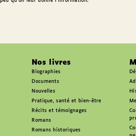
peu qu’on leur donne l’information.
Nos livres
M
Biographies
Dé
Documents
Ad
Nouvelles
Hi
Pratique, santé et bien-être
Me
Récits et témoignages
Co
pr
Romans
Co
Romans historiques
pa