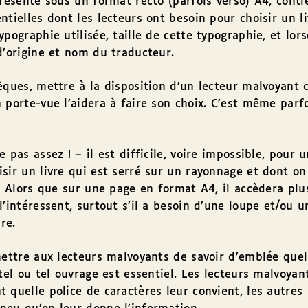
présente sous un format recto (parfois verso) A4, conti
tielles dont les lecteurs ont besoin pour choisir un liv
pographie utilisée, taille de cette typographie, et lors
d’origine et nom du traducteur.
èques, mettre à la disposition d’un lecteur malvoyant 
 porte-vue l’aidera à faire son choix. C’est même parf
 pas assez ! – il est difficile, voire impossible, pour 
sir un livre qui est serré sur un rayonnage et dont on
e. Alors que sur une page en format A4, il accèdera pl
l’intéressent, surtout s’il a besoin d’une loupe et/ou u
lire.
mettre aux lecteurs malvoyants de savoir d’emblée quel
 tel ou tel ouvrage est essentiel. Les lecteurs malvoya
 quelle police de caractères leur convient, les autres 