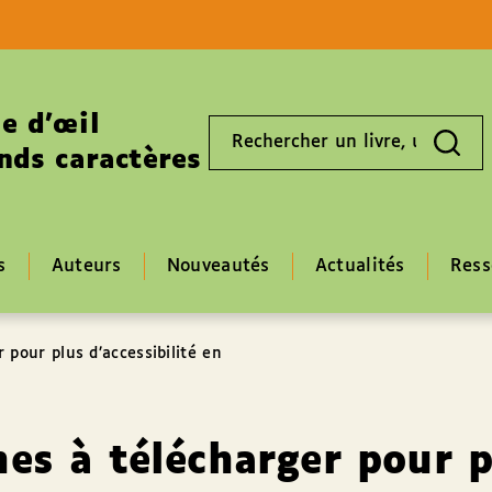
Aller au contenu
Aller au pied de page
e d’œil
Rechercher
un
nds caractères
livre,
un
auteur,
un
EAN
s
Auteurs
Nouveautés
Actualités
Ress
 pour plus d’accessibilité en
hes à télécharger pour 