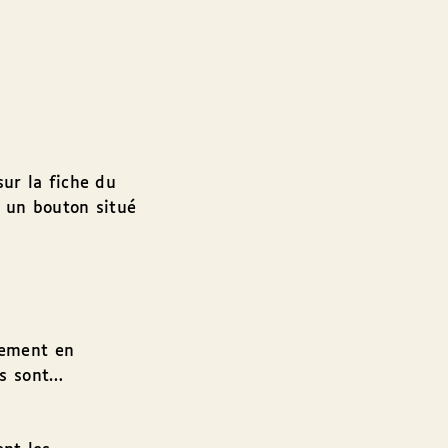
sur la fiche du
is un bouton situé
ilement en
ls sont…