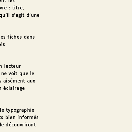
ent les
re : titre,
qu’il s’agit d’une
ces fiches dans
ois
un lecteur
 ne voit que le
us aisément aux
n éclairage
le typographie
nts bien informés
le découvriront