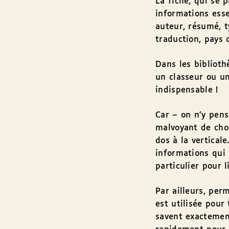
La fiche, qui se 
informations essen
auteur, résumé, ty
traduction, pays 
Dans les biblioth
un classeur ou un
indispensable !
Car – on n’y pense
malvoyant de choi
dos à la vertical
informations qui 
particulier pour 
Par ailleurs, per
est utilisée pour
savent exactement